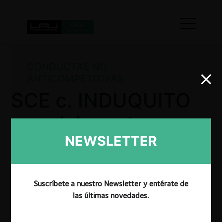
CONDUCTAS NO
ANTICOMPETITIVAS
SCE c. INDUQUITO
por vicio en la
NEWSLETTER
entrega de
información
Suscríbete a nuestro Newsletter y entérate de
las últimas novedades.
La CRPI archivo el proceso iniciado en contra de