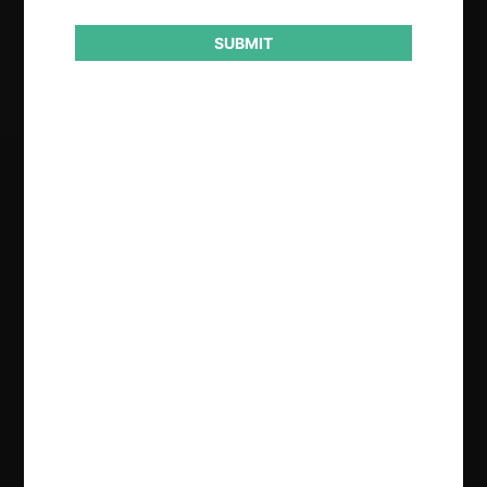
Resultado
SUBMIT
Archivo
Regístrate de forma gratuita para
seguir leyendo este contenido
Contenido exclusivo para los usuarios registrados de
CeCo
CREAR UNA CUENTA
INICIAR SESIÓN