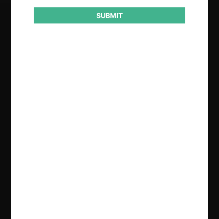
SUBMIT
Regístrate de forma gratuita para
seguir leyendo este contenido
Contenido exclusivo para los usuarios registrados de
CeCo
CREAR UNA CUENTA
INICIAR SESIÓN