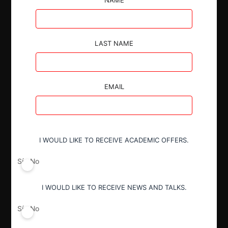
LAST NAME
Autoridad
Comisión de Resolución de Primera
EMAIL
Instancia (CRPI)
Conducta
I WOULD LIKE TO RECEIVE ACADEMIC OFFERS.
Incumplimiento de medidas correctivas
Sí
No
Resultado
I WOULD LIKE TO RECEIVE NEWS AND TALKS.
Sanción
Sí
No