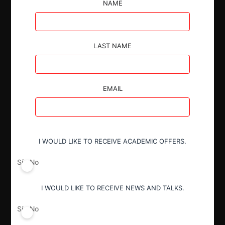
NAME
concluir que la información emitida por el ARCSA,
acerca del registro sanitario de un producto que no
coincide con sus características, no sea imputable a
los operadores económicos.
LAST NAME
EMAIL
Autoridad
Comisión de Resolución de Primera
I WOULD LIKE TO RECEIVE ACADEMIC OFFERS.
Instancia (CRPI)
Sí
No
Conducta
I WOULD LIKE TO RECEIVE NEWS AND TALKS.
Prácticas desleales
Sí
No