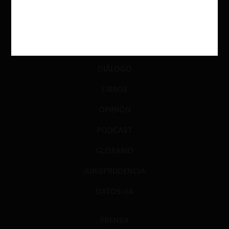
ACTUALIDAD
INVESTIGACIÓN
DIÁLOGO
LIBROS
OPINIÓN
PODCAST
GLOSARIO
JURISPRUDENCIA
DATOS+IA
PRENSA