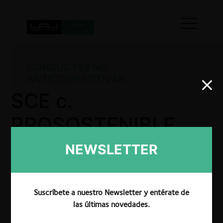
CONDUCTAS NO
ANTICOMPETITIVAS
SCE c.
PROSOSTENIBLE
por vicio en la
NEWSLETTER
entrega de
información
Suscríbete a nuestro Newsletter y entérate de
las últimas novedades.