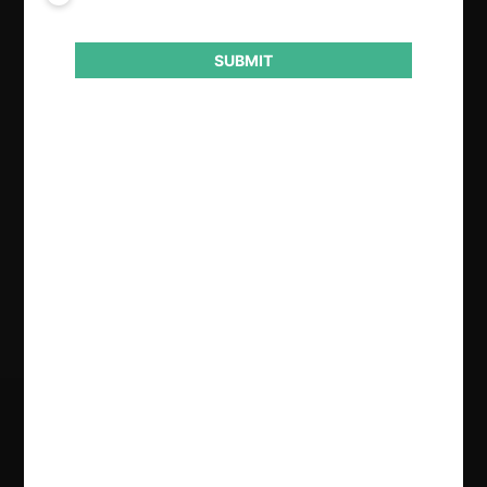
Autoridad
SUBMIT
Comisión de Resolución de Primera
Instancia (CRPI)
Conducta
Vicio en la entrega de información
Resultado
Sanción