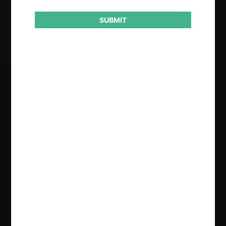
Resultado
SUBMIT
Sanción
Regístrate de forma gratuita para
seguir leyendo este contenido
Contenido exclusivo para los usuarios registrados de
CeCo
CREAR UNA CUENTA
INICIAR SESIÓN