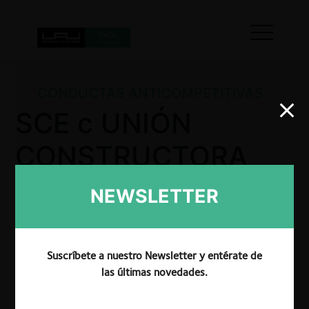
CONDUCTAS ANTICOMPETITIVAS
SCE c UNIÓN
CONSTRUCTORA
UNICONSTRUC S.A
NEWSLETTER
por actos de
engaño
Suscríbete a nuestro Newsletter y entérate de
las últimas novedades.