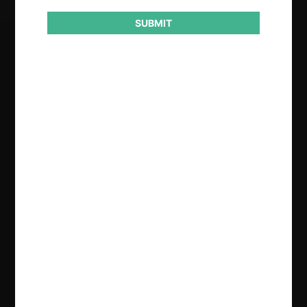
SUBMIT
Regístrate de forma gratuita para
seguir leyendo este contenido
Contenido exclusivo para los usuarios registrados de
CeCo
CREAR UNA CUENTA
INICIAR SESIÓN