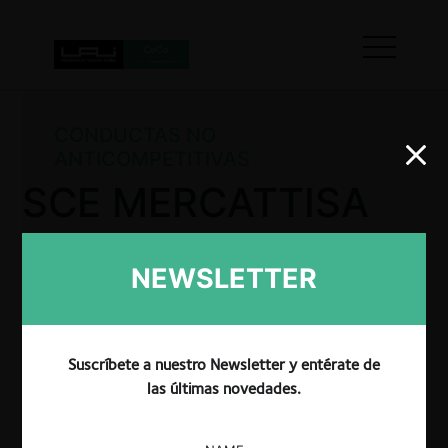
CONDUCTAS NO
ANTICOMPETITIVAS
SCE MERCATTISA
por incumplimiento
NEWSLETTER
de resolución
Suscríbete a nuestro Newsletter y entérate de
las últimas novedades.
La CRPI no sancionó a MERCATTISA, puesto que
consideró que el operador económico cumplió con la
resolución de primera instancia al comparecer a la