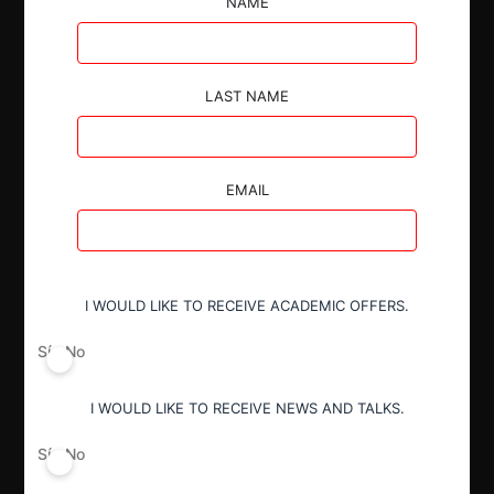
NAME
diligencia solicitada.
LAST NAME
Autoridad
EMAIL
Comisión de Resolución de Primera
Instancia (CRPI)
I WOULD LIKE TO RECEIVE ACADEMIC OFFERS.
Conducta
Incumplimiento de resolución
Sí
No
I WOULD LIKE TO RECEIVE NEWS AND TALKS.
Resultado
Abstención de sanción
Sí
No