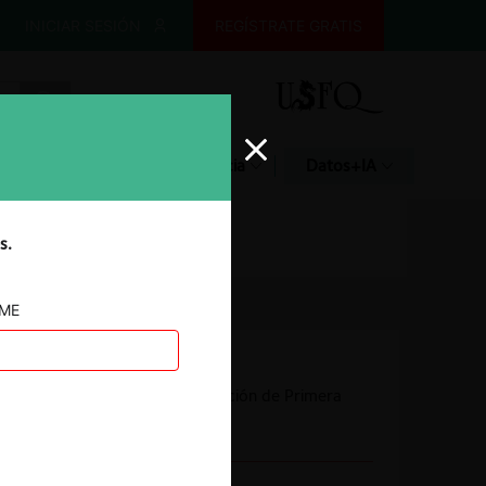
INICIAR SESIÓN
REGÍSTRATE GRATIS
Glosario
Jurisprudencia
Datos+IA
s.
AME
Autoridad
Comisión de Resolución de Primera
Instancia (CRPI)