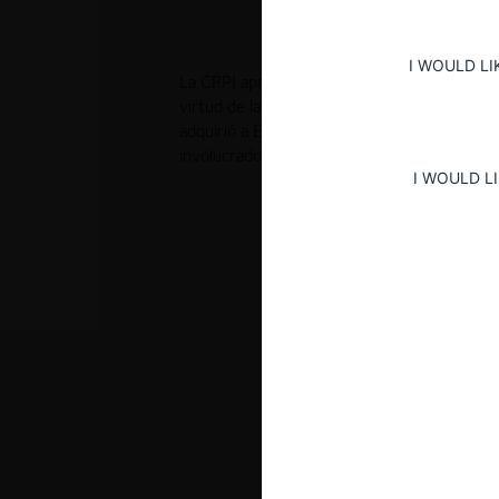
I WOULD LI
La CRPI aprobó de forma incondicional la o
virtud de la cual Sigma Alimentos Exterior S
adquirió a Elaborados Cárnicos S.A., al cons
involucrados no tienen un poder de mercado s
I WOULD L