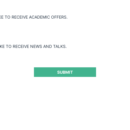
KE TO RECEIVE ACADEMIC OFFERS.
peración de concentración económico en
.L. y Sigma Alimentos S.A. de C.V.
iderar que los operadores económicos
ignificativo.
IKE TO RECEIVE NEWS AND TALKS.
SUBMIT