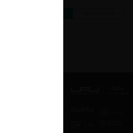
CREAR UNA CUENTA
INICIAR SESIÓN
Av. Presidente Errázuriz 3485, Las
Condes, Santiago de Chile.
Teléfono
(56 2) 2331 1000