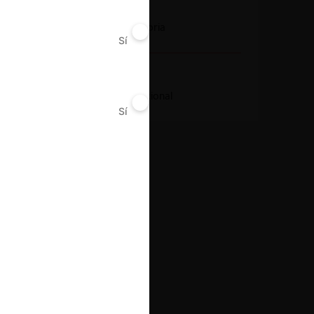
Conducta
Notificación obligatoria
Sí
No
Resultado
Aprobación incondicional
Sí
No