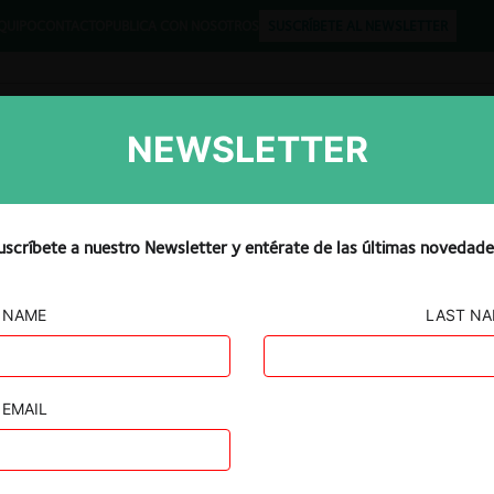
QUIPO
CONTACTO
PUBLICA CON NOSOTROS
SUSCRÍBETE AL NEWSLETTER
NEWSLETTER
Libros
Opinión
Podcast
uscríbete a nuestro Newsletter y entérate de las últimas novedade
NAME
LAST N
erior S.L. y
. de C.V. /
EMAIL
s S.A.