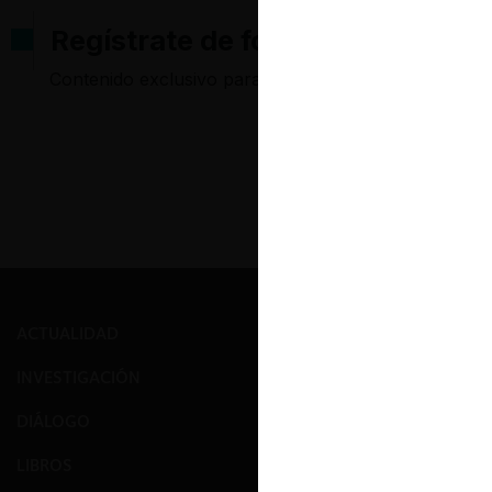
Regístrate de forma gratuita pa
Contenido exclusivo para los usuarios registrados d
ACTUALIDAD
PRENSA
INVESTIGACIÓN
EVENTOS
DIÁLOGO
GALERÍA
LIBROS
NOSOTROS