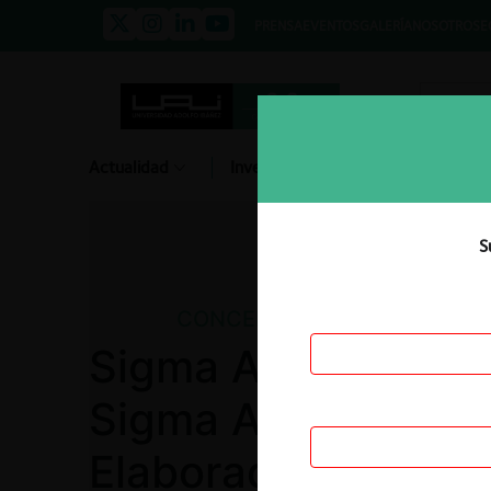
PRENSA
EVENTOS
GALERÍA
NOSOTROS
E
Actualidad
Investigación
Diálogo
S
CONCENTRACIONES
Sigma Alimentos Ext
Sigma Alimentos S.A
Elaborados Cárnico