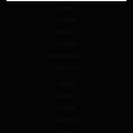
LIBROS
OPINIÓN
PODCAST
GLOSARIO
JURISPRUDENCIA
DATOS+IA
PRENSA
EVENTOS
GALERÍA
NOSOTROS
EQUIPO