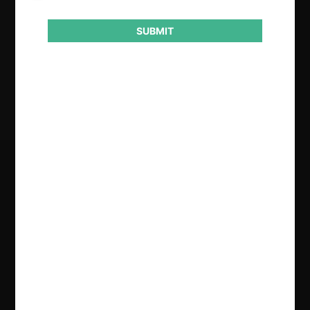
Conducta
Notificación obligatoria
SUBMIT
Resultado
Inhibición
Regístrate de forma gratuita para
seguir leyendo este contenido
Contenido exclusivo para los usuarios registrados de