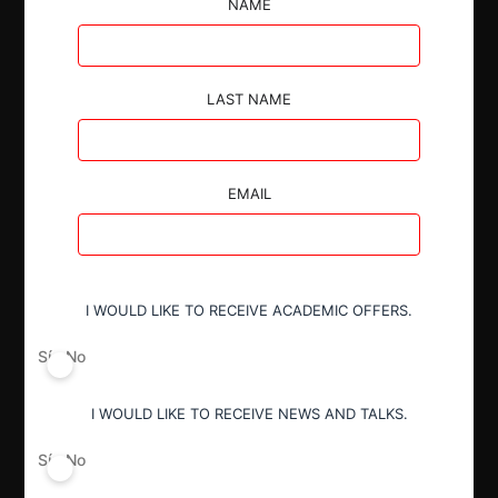
la concentración analizada no genera, crea o
NAME
consolida una posición dominante que obstaculice de
forma significativa la competencia efectiva.
LAST NAME
EMAIL
Autoridad
Comisión de Resolución de Primera
Instancia (CRPI)
I WOULD LIKE TO RECEIVE ACADEMIC OFFERS.
Sí
No
Conducta
Notificación obligatoria
I WOULD LIKE TO RECEIVE NEWS AND TALKS.
Sí
No
Resultado