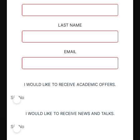
Autoridad
LAST NAME
Comisión de Resolución de Primera
Instancia (CRPI)
EMAIL
Conducta
Notificación obligatoria
I WOULD LIKE TO RECEIVE ACADEMIC OFFERS.
Resultado
Sí
No
Aprobación incondicional
I WOULD LIKE TO RECEIVE NEWS AND TALKS.
Sí
No