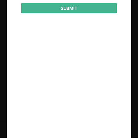
SUBMIT
Regístrate de forma gratuita para
seguir leyendo este contenido
Contenido exclusivo para los usuarios registrados de
CeCo
CREAR UNA CUENTA
INICIAR SESIÓN