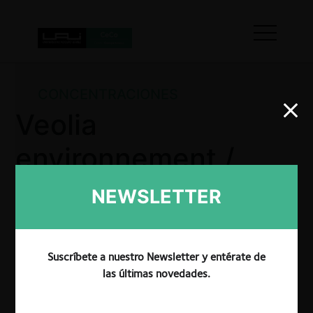
CONCENTRACIONES
Veolia
environnement /
Proactiva,
NEWSLETTER
Interagua
Suscríbete a nuestro Newsletter y entérate de
las últimas novedades.
La CRPI aprobó sin condiciones la operación de
concentración que implica la adquisición de Proactiva