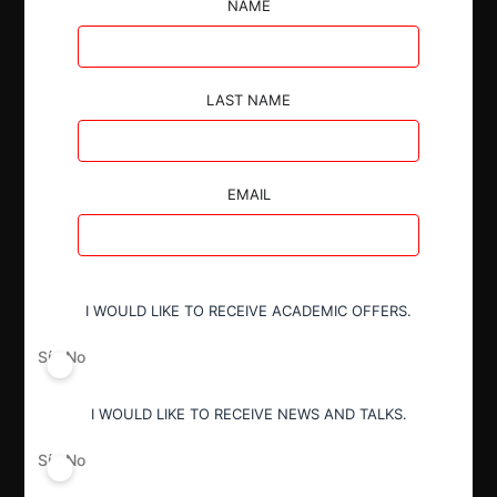
NAME
por parte de Veolia Environnement, luego de
considerar que la concentración no supondrá una
afectación a la competencia en los mercados.
LAST NAME
EMAIL
Autoridad
Comisión de Resolución de Primera
Instancia (CRPI)
I WOULD LIKE TO RECEIVE ACADEMIC OFFERS.
Sí
No
Conducta
Notificación obligatoria
I WOULD LIKE TO RECEIVE NEWS AND TALKS.
Sí
No
Resultado