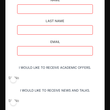
LAST NAME
Autoridad
Comisión de Resolución de Primera
EMAIL
Instancia (CRPI)
Conducta
I WOULD LIKE TO RECEIVE ACADEMIC OFFERS.
Notificación obligatoria
Sí
No
Resultado
I WOULD LIKE TO RECEIVE NEWS AND TALKS.
Aprobación incondicional
Sí
No