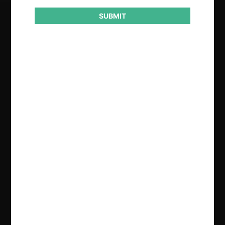
SUBMIT
Regístrate de forma gratuita para
seguir leyendo este contenido
Contenido exclusivo para los usuarios registrados de
CeCo
CREAR UNA CUENTA
INICIAR SESIÓN