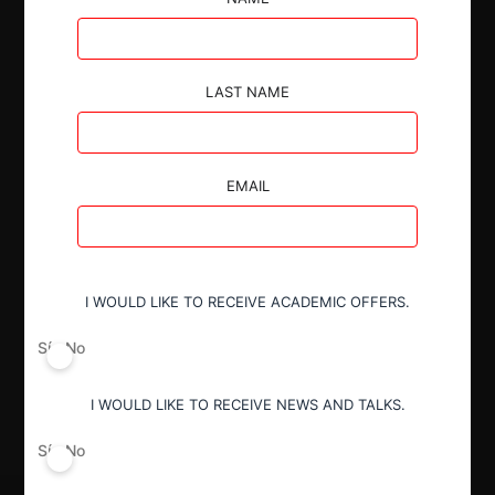
LAST NAME
Autoridad
Comisión de Resolución de Primera
Instancia (CRPI)
EMAIL
Conducta
Notificación obligatoria
I WOULD LIKE TO RECEIVE ACADEMIC OFFERS.
Sí
No
Resultado
Aprobación incondicional
I WOULD LIKE TO RECEIVE NEWS AND TALKS.
Sí
No