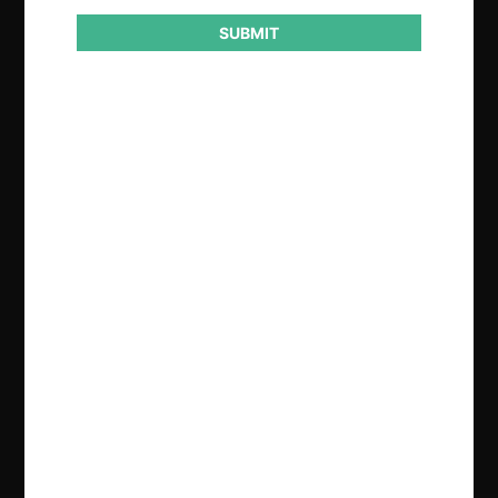
SUBMIT
Regístrate de forma gratuita para
seguir leyendo este contenido
Contenido exclusivo para los usuarios registrados de
CeCo
CREAR UNA CUENTA
INICIAR SESIÓN