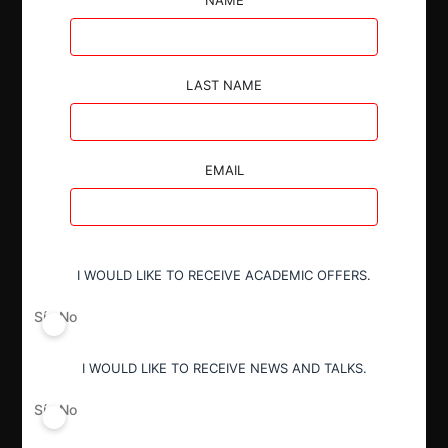
Autoridad
LAST NAME
Fiscalía Nacional Económica
Actividad económica
EMAIL
Alimentos y Bebidas
Conducta
I WOULD LIKE TO RECEIVE ACADEMIC OFFERS.
Fusión o concentración
Sí
No
Resultado
I WOULD LIKE TO RECEIVE NEWS AND TALKS.
Aprobación pura y simple
Sí
No