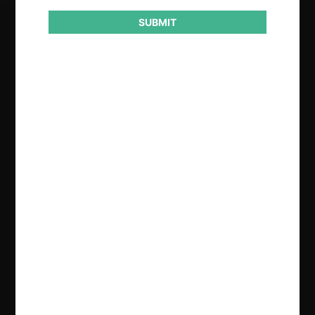
SUBMIT
Regístrate de forma gratuita para
seguir leyendo este contenido
Contenido exclusivo para los usuarios registrados de
CeCo
CREAR UNA CUENTA
INICIAR SESIÓN