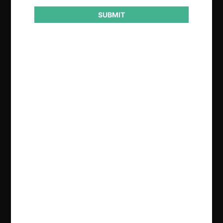
SUBMIT
Regístrate de forma gratuita para
seguir leyendo este contenido
Contenido exclusivo para los usuarios registrados de
CeCo
CREAR UNA CUENTA
INICIAR SESIÓN