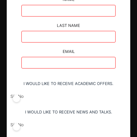
Autoridad
Fiscalía Nacional Económica
LAST NAME
Actividad económica
Eléctrico
EMAIL
Conducta
Fusión o concentración
I WOULD LIKE TO RECEIVE ACADEMIC OFFERS.
Sí
No
Resultado
Aprobación pura y simple
I WOULD LIKE TO RECEIVE NEWS AND TALKS.
Sí
No