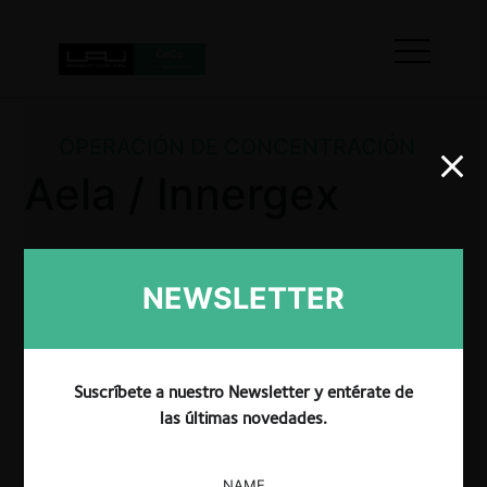
OPERACIÓN DE CONCENTRACIÓN
Aela / Innergex
NEWSLETTER
La FNE aprobó pura y simplemente la adquisición de
control de Aela Generación y Aela Energía por parte
de Innergex Wind, descartando riesgos en el
mercado de comercialización de energía a clientes.
Suscríbete a nuestro Newsletter y entérate de
las últimas novedades.
NAME