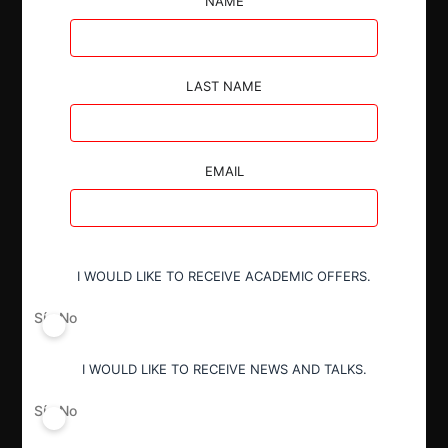
NAME
LAST NAME
Autoridad
Fiscalía Nacional Económica
EMAIL
Actividad económica
Industria pesquera
I WOULD LIKE TO RECEIVE ACADEMIC OFFERS.
Conducta
Fusión o concentración
Sí
No
I WOULD LIKE TO RECEIVE NEWS AND TALKS.
Resultado
Aprobación pura y simple
Sí
No