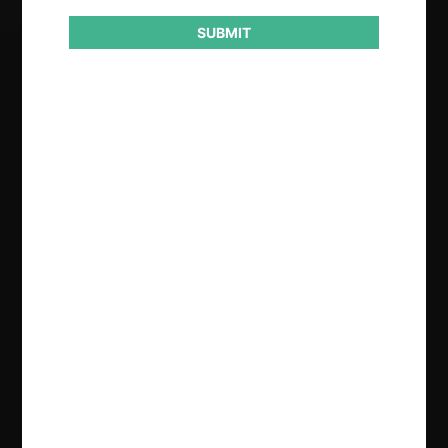
SUBMIT
Regístrate de forma gratuita para
seguir leyendo este contenido
Contenido exclusivo para los usuarios registrados de
CeCo
CREAR UNA CUENTA
INICIAR SESIÓN