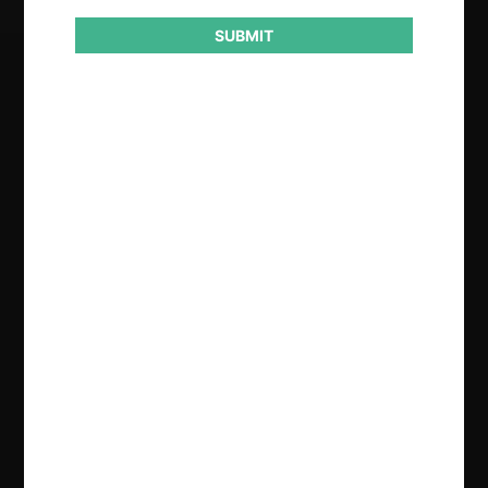
SUBMIT
Regístrate de forma gratuita para
seguir leyendo este contenido
Contenido exclusivo para los usuarios registrados de
CeCo
CREAR UNA CUENTA
INICIAR SESIÓN