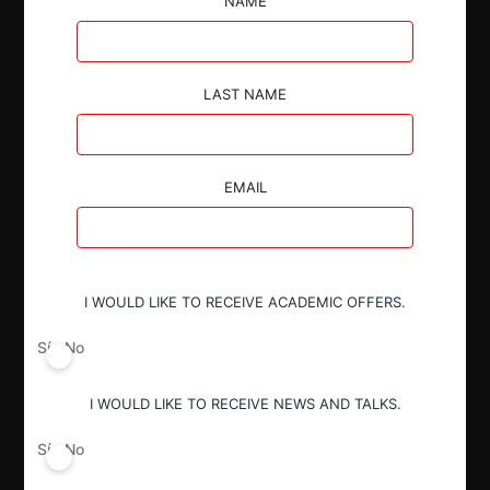
NAME
LAST NAME
Autoridad
Fiscalía Nacional Económica
EMAIL
Actividad económica
Alimentos y Bebidas
I WOULD LIKE TO RECEIVE ACADEMIC OFFERS.
Conducta
Fusión o concentración
Sí
No
I WOULD LIKE TO RECEIVE NEWS AND TALKS.
Resultado
Aprobación pura y simple
Sí
No