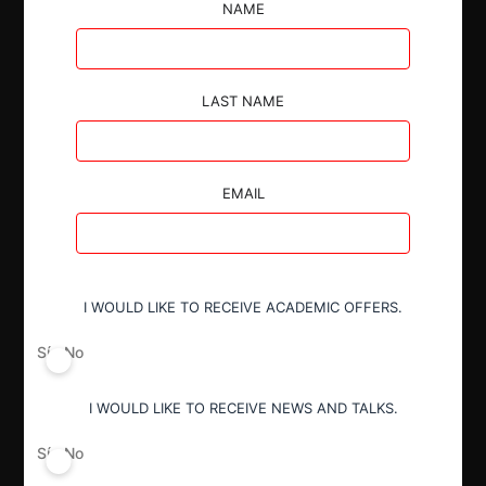
horizontales, relaciones verticales y riesgos de
NAME
conglomerado.
LAST NAME
EMAIL
Autoridad
Fiscalía Nacional Económica
Actividad económica
I WOULD LIKE TO RECEIVE ACADEMIC OFFERS.
Financiero
Sí
No
I WOULD LIKE TO RECEIVE NEWS AND TALKS.
Conducta
Fusión o concentración
Sí
No