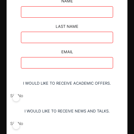
NAME
LAST NAME
Autoridad
Fiscalía Nacional Económica
EMAIL
Actividad económica
Otros
I WOULD LIKE TO RECEIVE ACADEMIC OFFERS.
Conducta
Sí
No
Fusión o concentración
I WOULD LIKE TO RECEIVE NEWS AND TALKS.
Resultado
Sí
No
Aprobación pura y simple