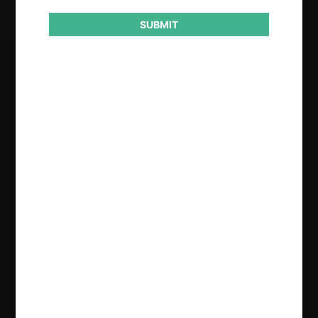
SUBMIT
Regístrate de forma gratuita para
seguir leyendo este contenido
Contenido exclusivo para los usuarios registrados de
CeCo
CREAR UNA CUENTA
INICIAR SESIÓN