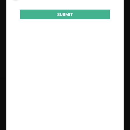
Eléctrico
SUBMIT
Conducta
Abuso posición dominante
Resultado
Rechaza
Regístrate de forma gratuita para