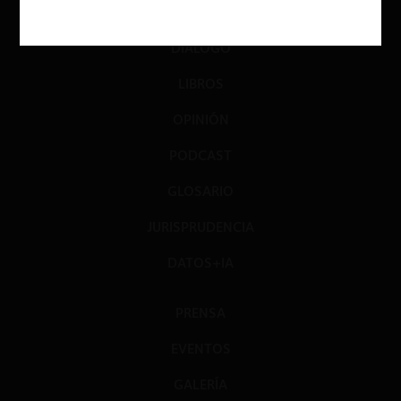
INVESTIGACIÓN
DIÁLOGO
LIBROS
OPINIÓN
PODCAST
GLOSARIO
JURISPRUDENCIA
DATOS+IA
PRENSA
EVENTOS
GALERÍA