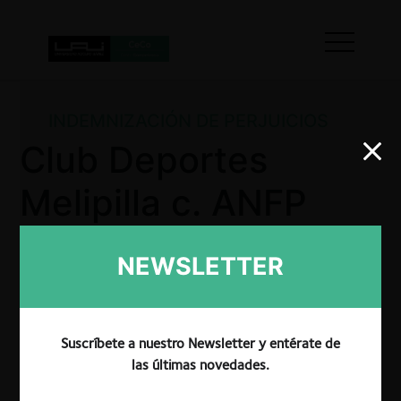
INDEMNIZACIÓN DE PERJUICIOS
Club Deportes
Melipilla c. ANFP
por demanda de
NEWSLETTER
indemnización de
perjuicios
Suscríbete a nuestro Newsletter y entérate de
las últimas novedades.