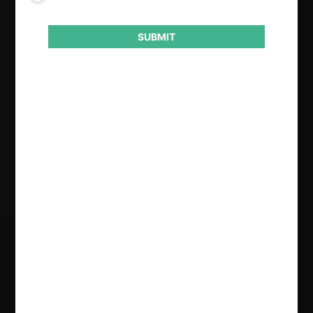
Actividad económica
Fútbol Profesional
SUBMIT
Conducta
Barreras a la entrada
Resultado
Condena