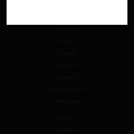
ACTUALIDAD
INVESTIGACIÓN
DIÁLOGO
LIBROS
OPINIÓN
PODCAST
GLOSARIO
JURISPRUDENCIA
DATOS+IA
PRENSA
EVENTOS