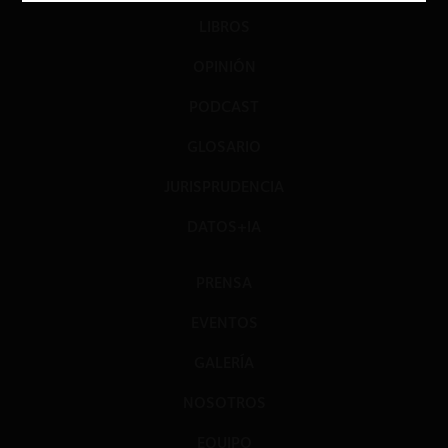
LIBROS
OPINIÓN
PODCAST
GLOSARIO
JURISPRUDENCIA
DATOS+IA
PRENSA
EVENTOS
GALERÍA
NOSOTROS
EQUIPO