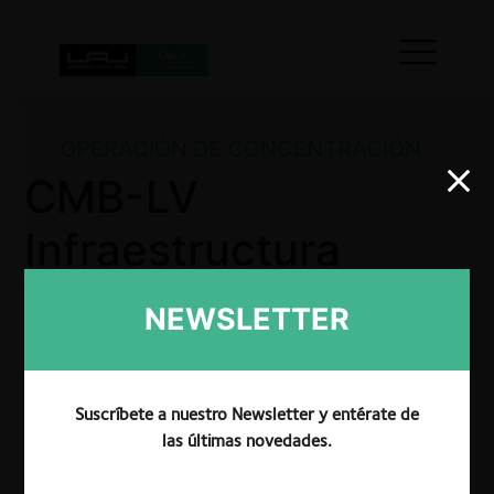
OPERACIÓN DE CONCENTRACIÓN
CMB-LV
Infraestructura
III/Terminales
NEWSLETTER
Marítimos de la
Patagonia
Suscríbete a nuestro Newsletter y entérate de
las últimas novedades.