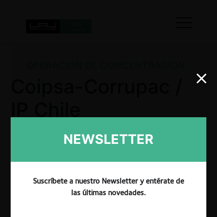
OPERACIÓN DE CONCENTRACIÓN
Coipsa-Corrupac /
IP Chile
NEWSLETTER
La FNE aprobó, de manera pura y simple, la
operación de concentración consistente en la
adquisición por parte de las sociedades del Grupo
Suscríbete a nuestro Newsletter y entérate de
Coipsa del 100% de los derechos sociales de IP
las últimas novedades.
Chile, hasta el momento de propiedad del grupo
International Paper, tras determinar que la operación