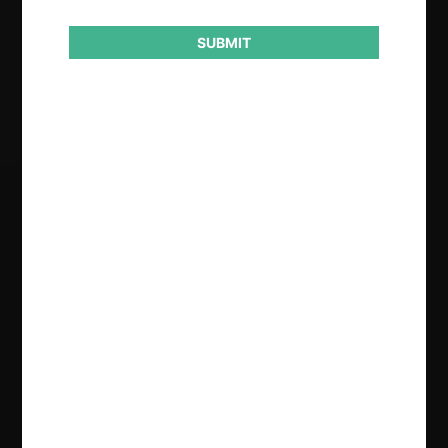
SUBMIT
Resultado
Aprobación pura y simple
Regístrate de forma gratuita para
seguir leyendo este contenido
Contenido exclusivo para los usuarios registrados de
CeCo