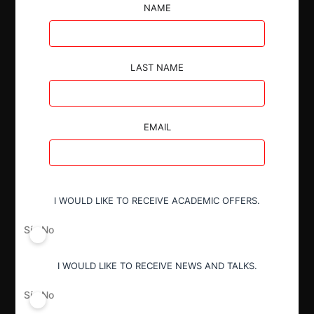
no es apta para reducir sustancialmente la
NAME
competencia, descartando tanto efectos
horizontales como verticales en la industria del
cartón corrugado.
LAST NAME
EMAIL
Autoridad
Fiscalía Nacional Económica
I WOULD LIKE TO RECEIVE ACADEMIC OFFERS.
Actividad económica
Sí
No
Otros
I WOULD LIKE TO RECEIVE NEWS AND TALKS.
Sí
No
Conducta
Fusión o concentración