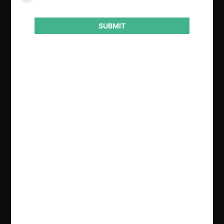
Actividad económica
Telecomunicaciones
SUBMIT
Conducta
Otros
Resultado
Aprueba consulta