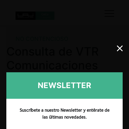
NO CONTENCIOSO
Consulta de VTR
Comunicaciones
SpA sobre medidas
NEWSLETTER
impuestas en la
Resolución N°
Suscríbete a nuestro Newsletter y entérate de
1/2004
las últimas novedades.