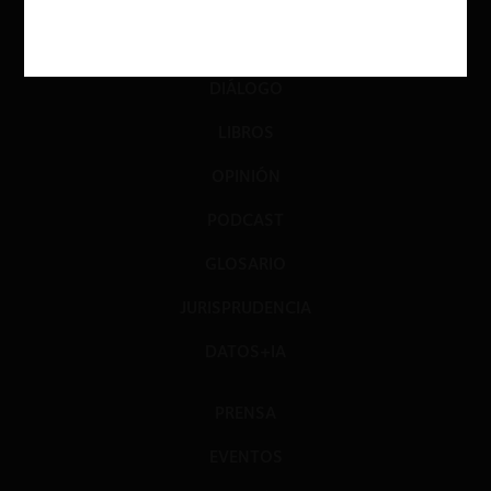
ACTUALIDAD
INVESTIGACIÓN
DIÁLOGO
LIBROS
OPINIÓN
PODCAST
GLOSARIO
JURISPRUDENCIA
DATOS+IA
PRENSA
EVENTOS