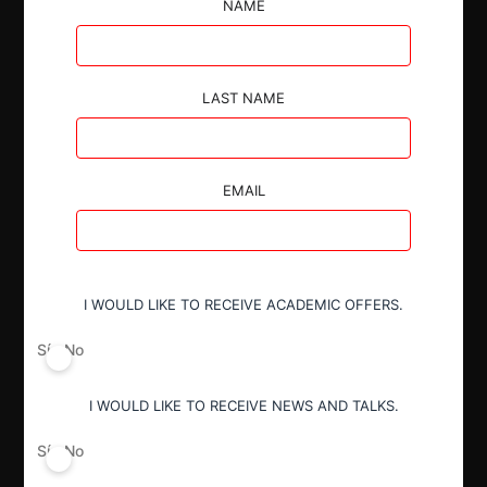
NAME
LAST NAME
Autoridad
Fiscalía Nacional Económica
EMAIL
Actividad económica
Transporte
I WOULD LIKE TO RECEIVE ACADEMIC OFFERS.
Sí
No
Conducta
Fusión o concentración
I WOULD LIKE TO RECEIVE NEWS AND TALKS.
Sí
No
Resultado