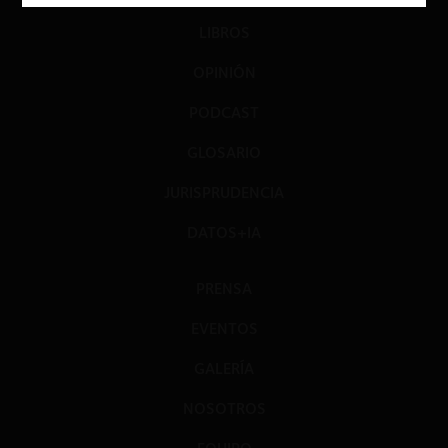
LIBROS
OPINIÓN
PODCAST
GLOSARIO
JURISPRUDENCIA
DATOS+IA
PRENSA
EVENTOS
GALERÍA
NOSOTROS