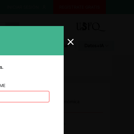
INICIAR SESIÓN
REGÍSTRATE GRATIS
Glosario
Jurisprudencia
Datos+IA
s.
AME
Autoridad
Fiscalía Nacional Económica
Actividad económica
Otros