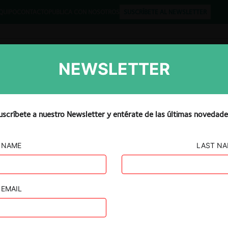
QUIPO
CONTACTO
PUBLICA CON NOSOTROS
SUSCRÍBETE AL NEWSLETTER
NEWSLETTER
Libros
Opinión
Podcast
uscríbete a nuestro Newsletter y entérate de las últimas novedade
NAME
LAST N
CIÓN
rrón Chile /
EMAIL