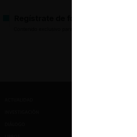
Regístrate de forma gratuita pa
Contenido exclusivo para los usuarios registrados d
ACTUALIDAD
PRENSA
INVESTIGACIÓN
EVENTOS
DIÁLOGO
GALERÍA
LIBROS
NOSOTROS