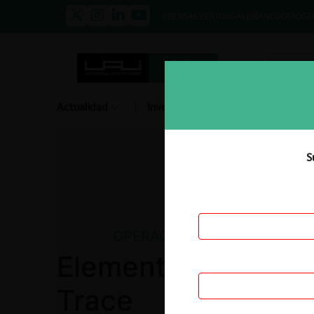
PRENSA
EVENTOS
GALERÍA
NOSOTROS
E
Actualidad
Investigación
Diálogo
S
OPERACIÓN DE CONCENTRA
Elementa / ITA / Fe
Trace