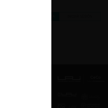
CREAR UNA CUENTA
INICIAR SESIÓN
Av. Presidente Errázuriz 3485, Las
Condes, Santiago de Chile.
Teléfono
(56 2) 2331 1000