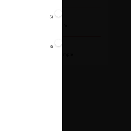
Sí
No
Conducta
Fusión o concentración
Sí
No
Resultado
Aprobación pura y simple