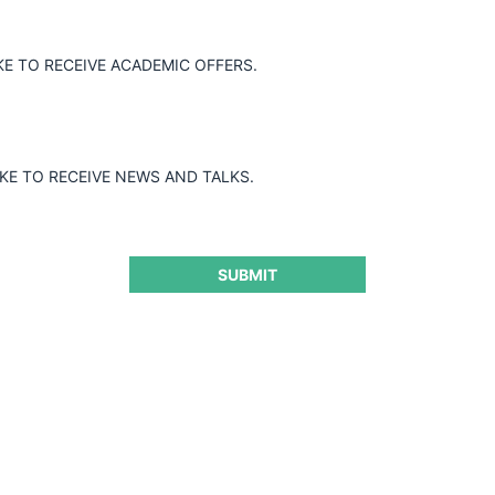
KE TO RECEIVE ACADEMIC OFFERS.
dquisición de Ferrón Chile y Trace por
ación no implicaría riesgos de carácter
IKE TO RECEIVE NEWS AND TALKS.
SUBMIT