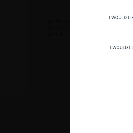
I WOULD LI
La FNE aprobó, de manera pura y simple, la a
parte de Elementa, tras verificar que la oper
vertical.
I WOULD L