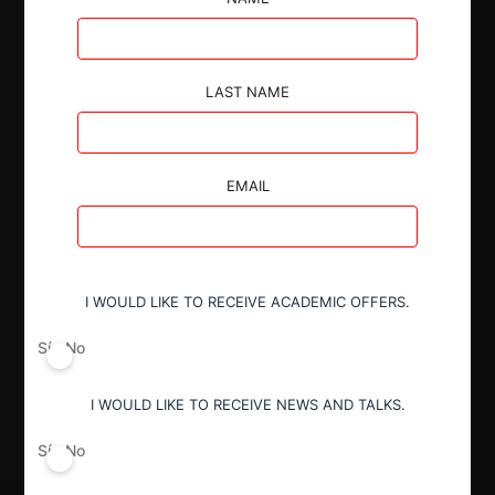
Autoridad
Fiscalía Nacional Económica
LAST NAME
Actividad económica
Otros
EMAIL
Conducta
Fusión o concentración
I WOULD LIKE TO RECEIVE ACADEMIC OFFERS.
Sí
No
Resultado
Aprobación pura y simple
I WOULD LIKE TO RECEIVE NEWS AND TALKS.
Sí
No