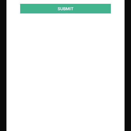
SUBMIT
Regístrate de forma gratuita para
seguir leyendo este contenido
Contenido exclusivo para los usuarios registrados de
CeCo
CREAR UNA CUENTA
INICIAR SESIÓN