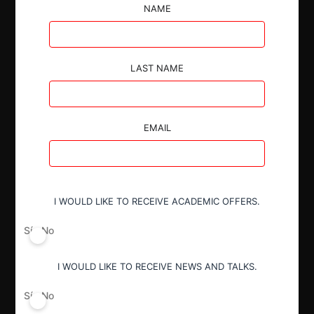
una investigación por la supuesta entrega de
NAME
información falsa durante la notificación de una
operación de concentración.
LAST NAME
EMAIL
Autoridad
Tribunal de Defensa de Libre
Competencia
I WOULD LIKE TO RECEIVE ACADEMIC OFFERS.
Sí
No
Actividad económica
Otros
I WOULD LIKE TO RECEIVE NEWS AND TALKS.
Sí
No
Conducta