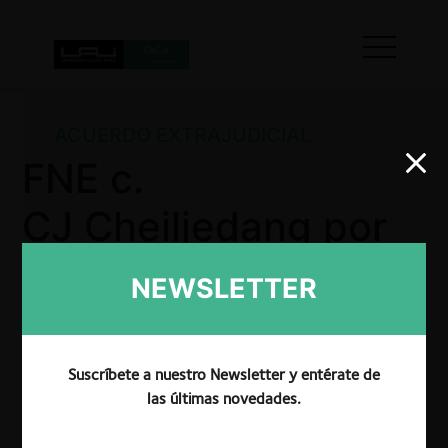
ACUERDO EXTRAJUDICIAL
FNE c.
CJ Cheiljedang por
entrega de
NEWSLETTER
información falsa
Suscríbete a nuestro Newsletter y entérate de
las últimas novedades.
El TDLC aprobó el Acuerdo Extrajudicial entre FNE c.
CJ Cheiljedang Corporation para poner término a