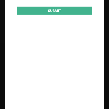
Otros
SUBMIT
Resultado
Aprueba AE
Regístrate de forma gratuita para
seguir leyendo este contenido
Contenido exclusivo para los usuarios registrados de
CeCo