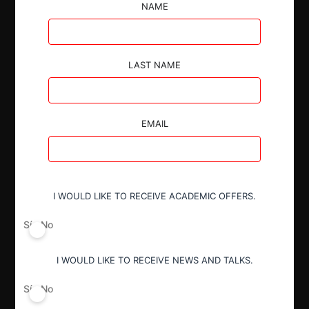
colusión en la ciudad de Coyhaique.
NAME
LAST NAME
Autoridad
EMAIL
Tribunal de Defensa de Libre
Competencia
I WOULD LIKE TO RECEIVE ACADEMIC OFFERS.
Actividad económica
Transporte
Sí
No
I WOULD LIKE TO RECEIVE NEWS AND TALKS.
Conducta
Colusión
Sí
No