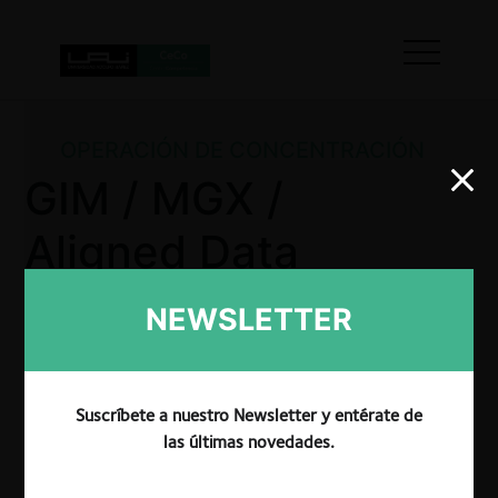
OPERACIÓN DE CONCENTRACIÓN
GIM / MGX /
Aligned Data
Centers
NEWSLETTER
La FNE aprobó, de manera pura y simple, la
Suscríbete a nuestro Newsletter y entérate de
operación de concentración consistente en la
las últimas novedades.
adquisición de control conjunto en Aligned Data
Centers y otras entidades relacionadas por parte de