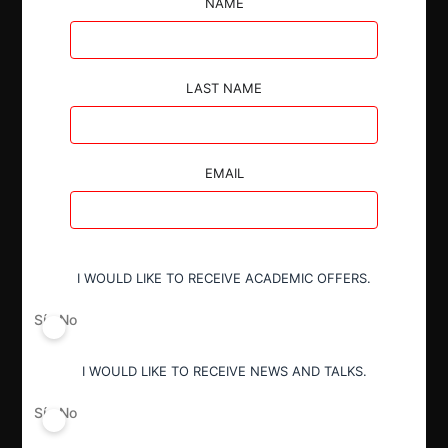
NAME
LAST NAME
Autoridad
Fiscalía Nacional Económica
EMAIL
Actividad económica
Alimentos y Bebidas
I WOULD LIKE TO RECEIVE ACADEMIC OFFERS.
Conducta
Sí
No
Fusión o concentración
I WOULD LIKE TO RECEIVE NEWS AND TALKS.
Resultado
Sí
No
Aprobación pura y simple