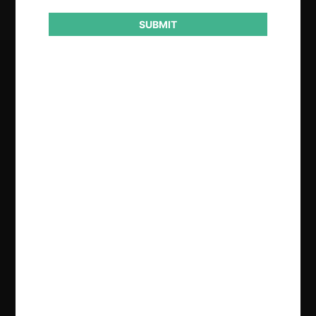
SUBMIT
Regístrate de forma gratuita para
seguir leyendo este contenido
Contenido exclusivo para los usuarios registrados de
CeCo
CREAR UNA CUENTA
INICIAR SESIÓN