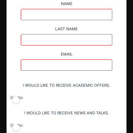
dictación de Instrucciones de Carácter General
NAME
respecto del mercado de obras pública licitadas por
municipios.
LAST NAME
EMAIL
Autoridad
Tribunal de Defensa de Libre
Competencia
I WOULD LIKE TO RECEIVE ACADEMIC OFFERS.
Sí
No
Actividad económica
Otros
I WOULD LIKE TO RECEIVE NEWS AND TALKS.
Sí
No
Conducta