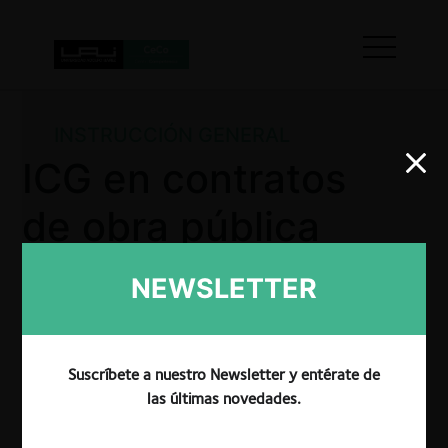
INSTRUCCIÓN GENERAL
ICG en contratos
de obra pública
licitados por
NEWSLETTER
municipios
Suscríbete a nuestro Newsletter y entérate de
las últimas novedades.
El TDLC acogió la solicitud de la Constructora Luis
Navarro SpA y Constructora Cristi Limitada para la