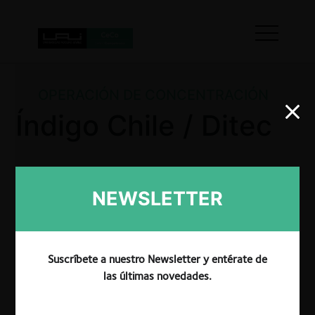
OPERACIÓN DE CONCENTRACIÓN
Índigo Chile / Ditec
La FNE aprobó pura y simplemente la adquisición de
NEWSLETTER
control en Comercializadora Ditec Automóviles S.A.
por parte de Índigo Chile Holdings SpA, tras
descartar que la operación sea apta para reducir
sustancialmente la competencia en los mercados de
Suscríbete a nuestro Newsletter y entérate de
importación y distribución mayorista de vehículos;
las últimas novedades.
comercialización minorista de vehículos livianos y
medianos; comercialización de partes y repuestos; y
de prestación de servicios de postventa.