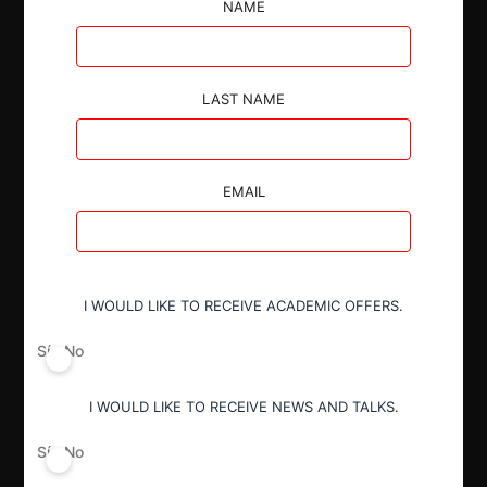
NAME
LAST NAME
Autoridad
EMAIL
Fiscalía Nacional Económica
Actividad económica
Vehículos motorizados
I WOULD LIKE TO RECEIVE ACADEMIC OFFERS.
Sí
No
Conducta
I WOULD LIKE TO RECEIVE NEWS AND TALKS.
Fusión o concentración
Sí
No