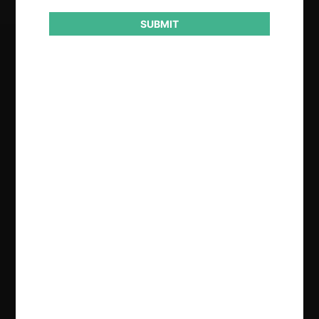
SUBMIT
Regístrate de forma gratuita para
seguir leyendo este contenido
Contenido exclusivo para los usuarios registrados de
CeCo
CREAR UNA CUENTA
INICIAR SESIÓN