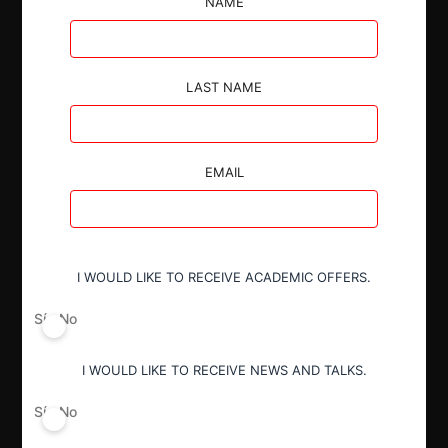
NAME
LAST NAME
Autoridad
Fiscalía Nacional Económica
EMAIL
Actividad económica
Alimentos y Bebidas
I WOULD LIKE TO RECEIVE ACADEMIC OFFERS.
Conducta
Fusión o concentración
Sí
No
I WOULD LIKE TO RECEIVE NEWS AND TALKS.
Resultado
Sí
No
Aprobación pura y simple