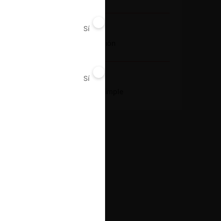
Sí
No
Conducta
Fusión o concentración
Sí
No
Resultado
Aprobación pura y simple