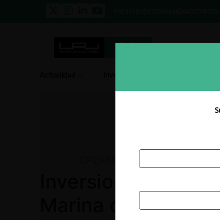
PRENSA
EVENTOS
GALERÍA
NOSOTROS
E
Actualidad
Investigación
Diálogo
S
OPERACIÓN DE CONCENTRA
Inversiones Valmar 
Marina del Sol