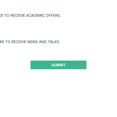
KE TO RECEIVE ACADEMIC OFFERS.
dquisición de Marina del Sol por parte
e San Andrés, tras verificar que la
s ni verticales, y tampoco riesgos de
IKE TO RECEIVE NEWS AND TALKS.
SUBMIT