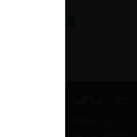
CREAR UNA CUENTA
INICIAR SESIÓN
Av. Presidente Errázuriz 3485, Las
Condes, Santiago de Chile.
Teléfono
(56 2) 2331 1000