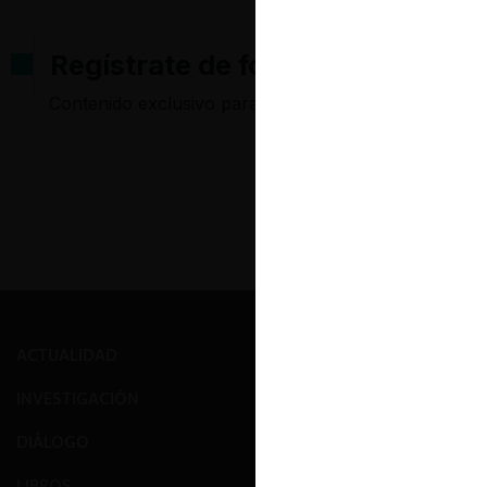
Regístrate de forma gratuita pa
Contenido exclusivo para los usuarios registrados d
ACTUALIDAD
PRENSA
INVESTIGACIÓN
EVENTOS
DIÁLOGO
GALERÍA
LIBROS
NOSOTROS