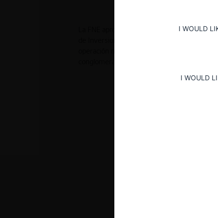
I WOULD LI
La FNE aprobó, de manera pura y simple, la a
de Inversiones Valmar e Inversiones Lomas d
operación no generaría traslapes horizontale
conglomerado.
I WOULD L