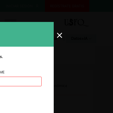
INICIAR SESIÓN
REGÍSTRATE GRATIS
Glosario
Jurisprudencia
Datos+IA
s.
AME
Autoridad
Fiscalía Nacional Económica
Actividad económica
Otros