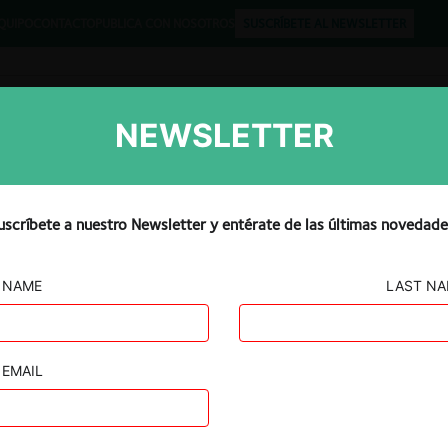
QUIPO
CONTACTO
PUBLICA CON NOSOTROS
SUSCRÍBETE AL NEWSLETTER
NEWSLETTER
Libros
Opinión
Podcast
uscríbete a nuestro Newsletter y entérate de las últimas novedade
NAME
LAST N
CIÓN
/ Clairvest /
EMAIL