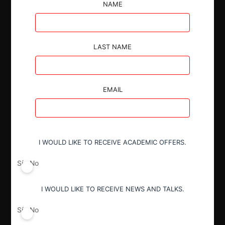
por parte de Ocean Network Express Pte. Ltd, luego
NAME
de descartar que existan riesgos verticales.
LAST NAME
EMAIL
Autoridad
Fiscalía Nacional Económica
I WOULD LIKE TO RECEIVE ACADEMIC OFFERS.
Actividad económica
Transporte
Sí
No
I WOULD LIKE TO RECEIVE NEWS AND TALKS.
Conducta
Fusión o concentración
Sí
No