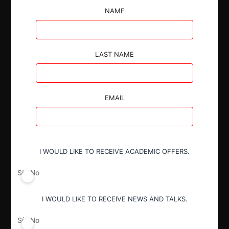
ilícito de interlocking a Juan Hurtado, Consorcio
NAME
Financiero S.A. y Larraín Vial SpA. Esto, por haber
sido Hurtado director de ambas empresas entre los
años 2017 y 2019. Posteriormente la Corte
Suprema acogió las reclamaciones de Larraín Vial SpA
LAST NAME
(“LV”), Consorcio Financiero S.A. (“Consorcio” o
“CFSA”) y Juan José Hurtado Vicuña, rechazando en
todas sus partes el requerimiento de la FNE.
EMAIL
I WOULD LIKE TO RECEIVE ACADEMIC OFFERS.
Autoridad
Sí
No
Tribunal de Defensa de Libre
Competencia
I WOULD LIKE TO RECEIVE NEWS AND TALKS.
Corte Suprema
Sí
No