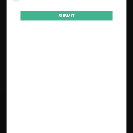
Actividad económica
Financiero
SUBMIT
Conducta
Otros
Resultado
Condena