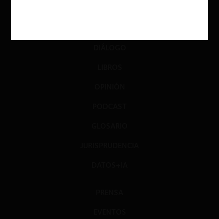
ACTUALIDAD
INVESTIGACIÓN
DIÁLOGO
LIBROS
OPINIÓN
PODCAST
GLOSARIO
JURISPRUDENCIA
DATOS+IA
PRENSA
EVENTOS