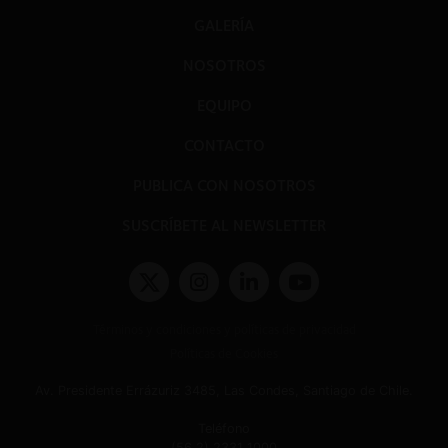
GALERÍA
NOSOTROS
EQUIPO
CONTACTO
PUBLICA CON NOSOTROS
SUSCRÍBETE AL NEWSLETTER
Términos y condiciones y políticas de privacidad
Políticas de Cookies
Av. Presidente Errázuriz 3485, Las Condes, Santiago de Chile.
Teléfono
(56 2) 2331 1000