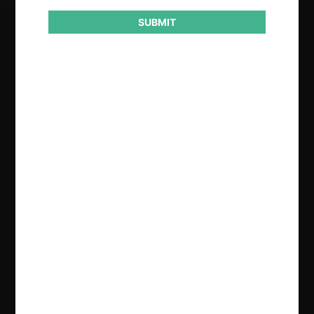
SUBMIT
Regístrate de forma gratuita para
seguir leyendo este contenido
Contenido exclusivo para los usuarios registrados de
CeCo
CREAR UNA CUENTA
INICIAR SESIÓN