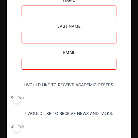
Autoridad
LAST NAME
Fiscalía Nacional Económica
Actividad económica
EMAIL
Retail
Conducta
I WOULD LIKE TO RECEIVE ACADEMIC OFFERS.
Fusión o concentración
Sí
No
Resultado
I WOULD LIKE TO RECEIVE NEWS AND TALKS.
Aprobación pura y simple
Sí
No