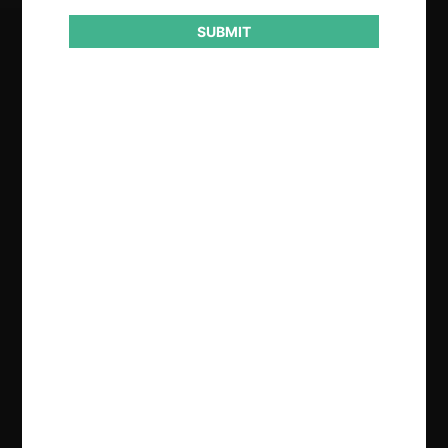
SUBMIT
Regístrate de forma gratuita para
seguir leyendo este contenido
Contenido exclusivo para los usuarios registrados de
CeCo
CREAR UNA CUENTA
INICIAR SESIÓN