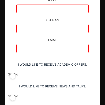
Autoridad
LAST NAME
Fiscalía Nacional Económica
Actividad económica
EMAIL
Concesiones
Conducta
I WOULD LIKE TO RECEIVE ACADEMIC OFFERS.
Fusión o concentración
Sí
No
Resultado
I WOULD LIKE TO RECEIVE NEWS AND TALKS.
Aprobación pura y simple
Sí
No