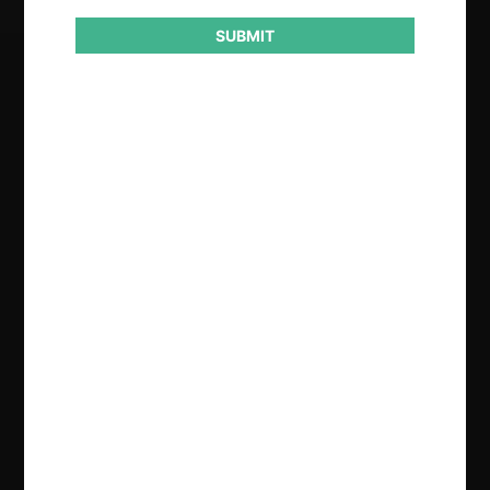
SUBMIT
Regístrate de forma gratuita para
seguir leyendo este contenido
Contenido exclusivo para los usuarios registrados de
CeCo
CREAR UNA CUENTA
INICIAR SESIÓN