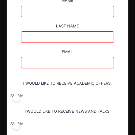
NAME
LAST NAME
Autoridad
Fiscalía Nacional Económica
EMAIL
Actividad económica
Obras sanitarias
I WOULD LIKE TO RECEIVE ACADEMIC OFFERS.
Conducta
Fusión o concentración
Sí
No
I WOULD LIKE TO RECEIVE NEWS AND TALKS.
Resultado
Aprobación pura y simple
Sí
No