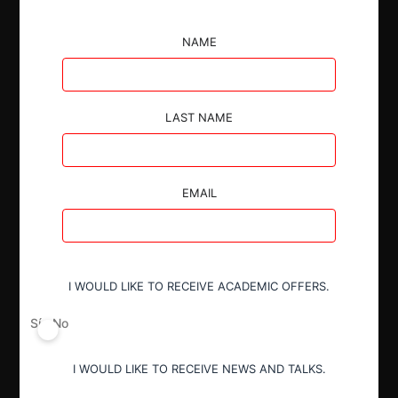
terceros que
NAME
fueron aprobadas
por el Informe Nº
LAST NAME
26/2022 respecto
del sistema
EMAIL
colectivo de
gestión de
I WOULD LIKE TO RECEIVE ACADEMIC OFFERS.
residuos ReSimple
Sí
No
I WOULD LIKE TO RECEIVE NEWS AND TALKS.
El TDLC aprobó la solicitud de Corporación Sistema