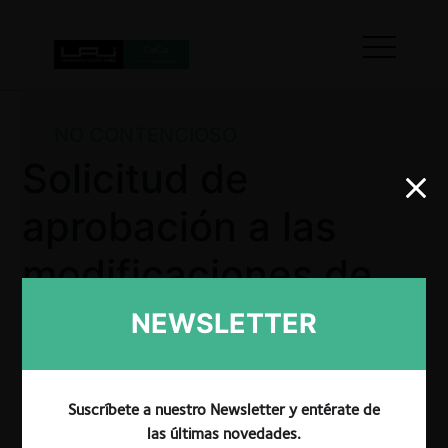
NO CONTENCIOSO
Solicitud de
aprobación a las
modificaciones de
las bases de
NEWSLETTER
licitación para la
contratación de
Suscríbete a nuestro Newsletter y entérate de
las últimas novedades.