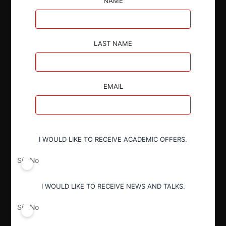
NAME
LAST NAME
Autoridad
Fiscalía Nacional Económica
EMAIL
Actividad económica
Financiero
I WOULD LIKE TO RECEIVE ACADEMIC OFFERS.
Conducta
Fusión o concentración
Sí
No
I WOULD LIKE TO RECEIVE NEWS AND TALKS.
Resultado
Aprobación pura y simple
Sí
No