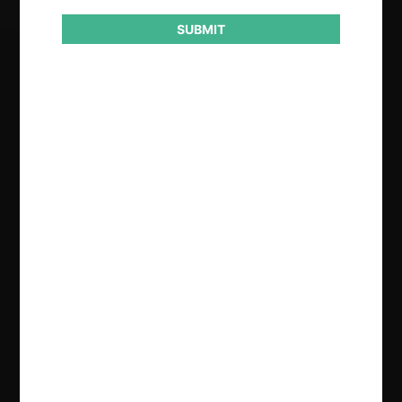
SUBMIT
Regístrate de forma gratuita para
seguir leyendo este contenido
Contenido exclusivo para los usuarios registrados de
CeCo
CREAR UNA CUENTA
INICIAR SESIÓN