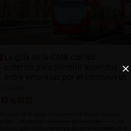
La guía de la CMA con los
criterios para permitir acuerdos
entre empresas por el coronavirus
27.03.2020
El pasado 25 de marzo, la Competition & Markets Authority
(CMA) – autoridad de competencia del Reino Unido-
dictó
una
detallada
guía con los criterios que aplicará en el contexto de la