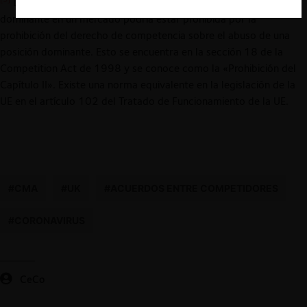
La conducta unilateral de una empresa con una posición
dominante en un mercado podría estar prohibida por la
prohibición del derecho de competencia sobre el abuso de una
posición dominante. Esto se encuentra en la sección 18 de la
Competition Act de 1998 y se conoce como la «Prohibición del
Capítulo II». Existe una norma equivalente en la legislación de la
UE en el artículo 102 del Tratado de Funcionamiento de la UE.
#CMA
#UK
#ACUERDOS ENTRE COMPETIDORES
#CORONAVIRUS
CeCo