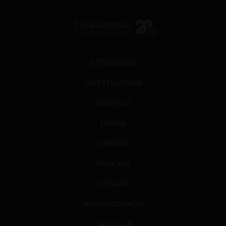
ACTUALIDAD
INVESTIGACIÓN
DIÁLOGO
LIBROS
OPINIÓN
PODCAST
GLOSARIO
JURISPRUDENCIA
DATOS+IA