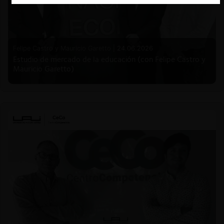
Felipe Castro y Mauricio Garetto |
24.06.2026
Estudio de mercado de la educación (con Felipe Castro y
Mauricio Garetto)