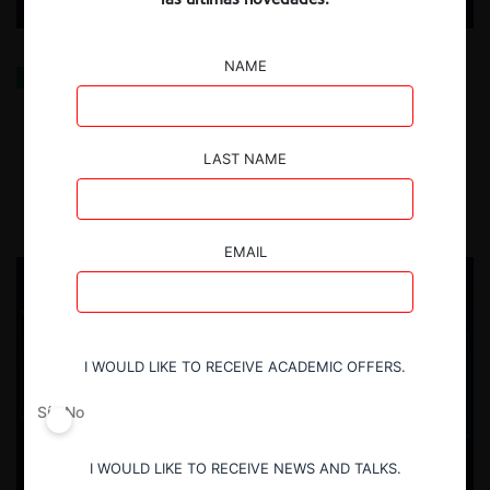
NAME
Inconstitucionalidad del ‘zero rating’ en Colombia:
tensión entre la neutralidad de red y la libre
competencia en la telefonía móvil
LAST NAME
6.08.2025
| Carlos Uribe P.
EMAIL
I WOULD LIKE TO RECEIVE ACADEMIC OFFERS.
Sí
No
I WOULD LIKE TO RECEIVE NEWS AND TALKS.