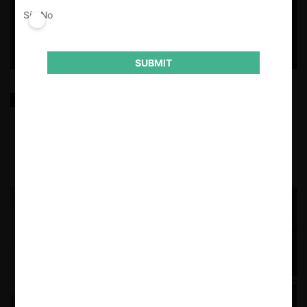
Sí
No
SUBMIT
Colusión de IA: ¿Deberíamos estar preocupados?
23.04.2025
| Bergqvist C., Ringeling C. y Camacho M.