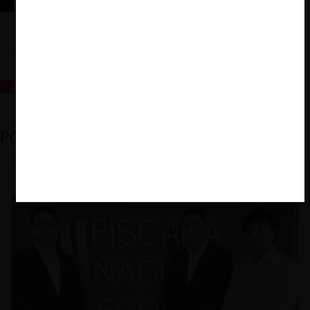
Reflexiones sobre las decisiones de la Comisión Antidistorsiones y
sus desafíos futuros
La fusión Paramount / Warner Bros: el viaje de un gigante
PODCAST DESTACADO