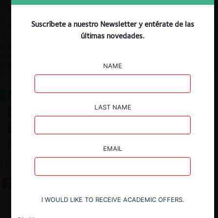
Suscríbete a nuestro Newsletter y entérate de las
últimas novedades.
NAME
Métodos autocompositivos y
Libre Competencia: los Acuerdos
LAST NAME
Extrajudiciales en la
institucionalidad chilena
EMAIL
23.07.2025
I WOULD LIKE TO RECEIVE ACADEMIC OFFERS.
Guardar