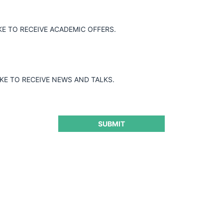
KE TO RECEIVE ACADEMIC OFFERS.
IKE TO RECEIVE NEWS AND TALKS.
SUBMIT
a y Nueva Constitución
Descargar
Guard